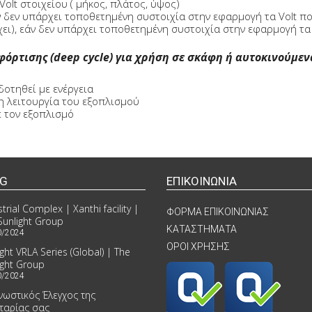
Volt στοιχείου ( μήκος, πλάτος, ύψος)
άν δεν υπάρχει τοποθετημένη συστοιχία στην εφαρμογή τα Volt πο
ει), εάν δεν υπάρχει τοποθετημένη συστοιχία στην εφαρμογή τ
φόρτισης (deep cycle) για χρήση σε σκάφη ή αυτοκινούμεν
οτηθεί με ενέργεια
η λειτουργία του εξοπλισμού
ε τον εξοπλισμό
OG
ΕΠΙΚΟΙΝΩΝΙΑ
trial Complex | Xanthi facility |
ΦΟΡΜΑ ΕΠΙΚΟΙΝΩΝΙΑΣ
Sunlight Group
ΚΑΤΑΣΤΗΜΑΤΑ
0/2024
ΟΡΟΙ ΧΡΗΣΗΣ
ight VRLA Series (Global) | The
ight Group
0/2024
νωστικός Έλεγχος της
ταρίας σας