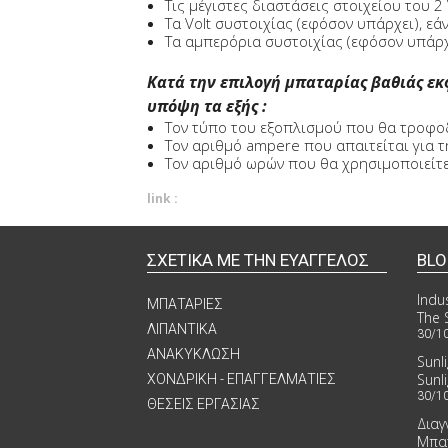
Τις μέγιστες διαστάσεις στοιχείου του 2 
Τα Volt συστοιχίας (εφόσον υπάρχει), ε
Τα αμπερόρια συστοιχίας (εφόσον υπάρχ
Κατά την επιλογή μπαταρίας βαθιάς εκ
υπόψη τα εξής :
Τον τύπο του εξοπλισμού που θα τροφοδ
Τον αριθμό ampere που απαιτείται για τ
Τον αριθμό ωρών που θα χρησιμοποιείτ
link :
ΣΧΕΤΙΚΑ ΜΕ ΤΗΝ ΕΥΑΓΓΕΛΟΣ
BL
Indus
ΜΠΑΤΑΡΙΕΣ
The 
ΛΙΠΑΝΤΙΚΑ
30/1
ΑΝΑΚΥΚΛΩΣΗ
Sunl
Sunl
ΧΟΝΔΡΙΚΗ - ΕΠΑΓΓΕΛΜΑΤΙΕΣ
30/1
ΘΕΣΕΙΣ ΕΡΓΑΣΙΑΣ
Διαγ
Μπα