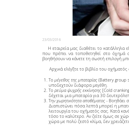
23/03/2016
Η εταιρεία μας διαθέτει το κατάλληλα εξ
που πρέπει να τοποθετηθεί στο όχημά 
βοηθήσουν να κάνετε τη σωστή επιλογή μπ
Αρχικά ελέγξτε το βιβλίο του οχήματός σ
Το
μέγεθος της μπαταρίας
(Battery group
υποδεχτούν διάφορα μεγέθη.
Το
ρεύμα ψυχρής εκκίνησης
[Cold crankin
δέχεται μια μπαταρία για 30 δευτερόλε
Την
χωρητικότητα αποθέματος
- Βοηθάει 
Διαπιστώνει πόσα λεπτά μπορεί η μπατα
λειτουργία του οχήματός σας. Κατά κανό
τόσο το καλύτερο. Αν ζείτε όμως σε χώρ
χώρα με πολύ ζεστό κλίμα, δεν χρειάζε