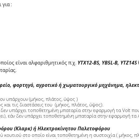
για :
ς
ποίος είναι αλφαριθμητικός π.χ.
YTX12-BS, YB5L-B, YTZ14S
ταρίας.
είο, φορτηγό, αγροτικό ή χωματουργικό μηχάνημα, ηλεκτρ
ον υπάρχουν (μήκος, πλάτος, ύψος )
 και τις διαστάσεις του (μήκος, πλάτος, ύψος).
ν δεν υπάρχει τοποθετημένη μπαταρία στην εφαρμογή τα Volt που
ι), εάν δεν υπάρχει τοποθετημένη μπαταρία στην εφαρμογή τα 
φόρου (Κλαρκ) ή Ηλεκτροκίνητου Παλετοφόρου
ού κουτιού στο οποίο είναι τοποθετημένη η συστοιχία ( μήκος, π