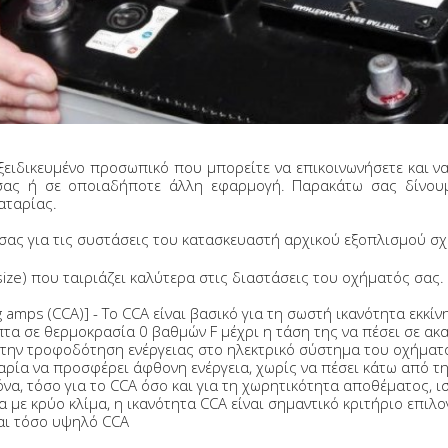
ειδικευμένο προσωπικό που μπορείτε να επικοινωνήσετε και να
σας ή σε οποιαδήποτε άλλη εφαρμογή. Παρακάτω σας δίνου
αταρίας.
ας για τις συστάσεις του κατασκευαστή αρχικού εξοπλισμού σχε
 size) που ταιριάζει καλύτερα στις διαστάσεις του οχήματός σα
g amps (CCA)] - Το CCA είναι βασικό για τη σωστή ικανότητα εκκί
πτα σε θερμοκρασία 0 βαθμών F μέχρι η τάση της να πέσει σε ακ
στην τροφοδότηση ενέργειας στο ηλεκτρικό σύστημα του οχήματό
ρία να προσφέρει άφθονη ενέργεια, χωρίς να πέσει κάτω από την
να, τόσο για το CCA όσο και για τη χωρητικότητα αποθέματος, ισ
α με κρύο κλίμα, η ικανότητα CCA είναι σημαντικό κριτήριο επιλο
ται τόσο υψηλό CCA