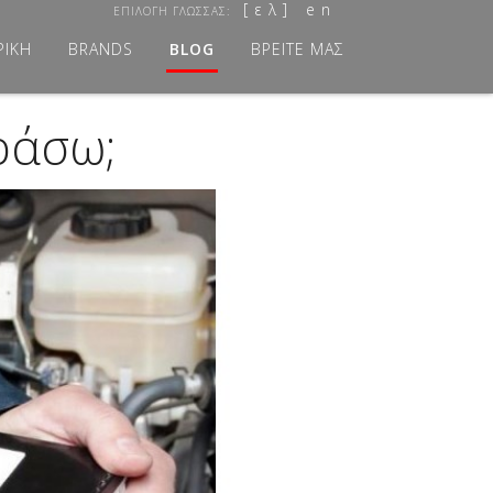
ε λ
e n
ΕΠΙΛΟΓΗ ΓΛΩΣΣΑΣ:
ΡΙΚΗ
BRANDS
BLOG
ΒΡΕΙΤΕ ΜΑΣ
ράσω;